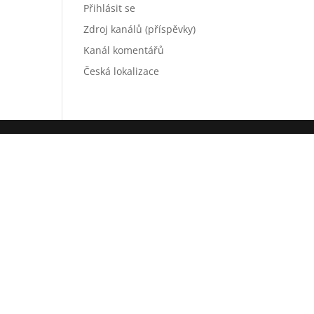
Přihlásit se
Zdroj kanálů (příspěvky)
Kanál komentářů
Česká lokalizace