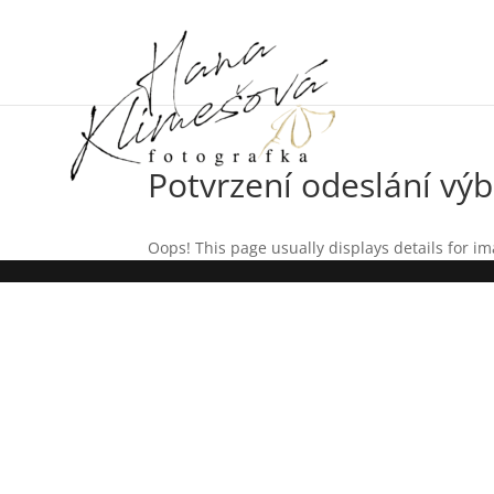
Potvrzení odeslání vý
Oops! This page usually displays details for im