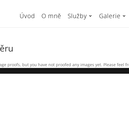
Úvod
O mně
Služby
Galerie
běru
age proofs, but you have not proofed any images yet. Please feel fr